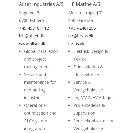
Allset Industries A/S
HE Marine A/S
Home
Vagervej 5
Mellemstrupvej 7
6700 Esbjerg
8500 Grenaa
Suppliers
+45 458181112
+45 42481255
About
hlh@allset.dk
tkr@he-as.dk
www.allset.dk
he-as.dk
News
Global installation
Elektrisk Design &
and project
Teknik
Contact
management
El-installation &
Service and
Idriftsættelse
maintenance for
Service &
demanding
Vedligeholdelse
industries
LV, MV & HV Arbejde
Operational
Projektledelse &
optimization and
Supervision
PLC/system
Servicekontrakter for
integration
Vedligeholdelse